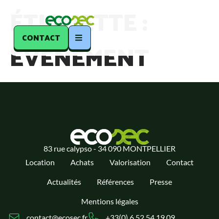
ÉTIQUETTE :
CONTACT
ÉVÉNEMENT
83 rue calypso - 34 090 MONTPELLIER
Location
Achats
Valorisation
Contact
Actualités
Références
Presse
Mentions légales
contact@ecosec.fr
+33(0) 6 52 54 19 09