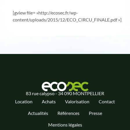
[gview file= »http://ecosec.fr/wp-
content/uploads/2015/12/ECO_CIRCU_FINALE.pdf »]
83 rue calypso - 34 090 MONTPELLIER
Location
Achats
Valorisation
Contact
Actualités
Références
Presse
Mentions légales