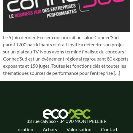
Le 5 juin dernier, Ecosec concourrait au salon Connec’Sud
parmi 1700 participants et était invité à défendre son projet
sur un plateau TV. Nous avons terminé finaliste du concours !
Connec’Sud est un évènement régional regroupant 80 experts
exposants et 150 juges. Toutes les fonctions clés et toutes les
thématiques sources de performance pour l’entreprise […]
83 rue calypso - 34 090 MONTPELLIER
Location
Achats
Valorisation
Contact